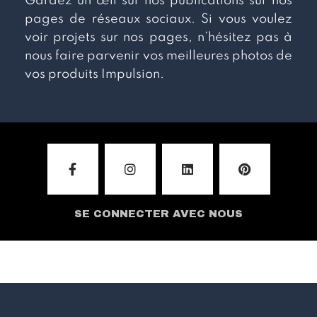
Gardez un œil sur nos publications sur nos
e
pages de réseaux sociaux. Si vous voulez
/
voir projets sur nos pages, n’hésitez pas à
W
h
nous faire parvenir vos meilleures photos de
a
vos produits Impulsion.
t
s
A
p
p
*
SE CONNECTER AVEC NOUS